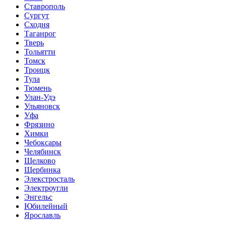
Ставрополь
Сургут
Сходня
Таганрог
Тверь
Тольятти
Томск
Троицк
Тула
Тюмень
Улан-Удэ
Ульяновск
Уфа
Фрязино
Химки
Чебоксары
Челябинск
Щелково
Щербинка
Элекстросталь
Электроугли
Энгельс
Юбилейный
Ярославль