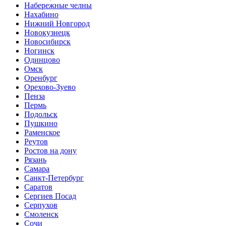
Набережные челны
Нахабино
Нижний Новгород
Новокузнецк
Новосибирск
Ногинск
Одинцово
Омск
Оренбург
Орехово-Зуево
Пенза
Пермь
Подольск
Пушкино
Раменское
Реутов
Ростов на дону
Рязань
Самара
Санкт-Петербург
Саратов
Сергиев Посад
Серпухов
Смоленск
Сочи