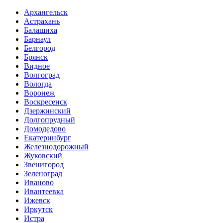
Архангельск
Астрахань
Балашиха
Барнаул
Белгород
Брянск
Видное
Волгоград
Вологда
Воронеж
Воскресенск
Дзержинский
Долгопрудный
Домодедово
Екатеринбург
Железнодорожный
Жуковский
Звенигород
Зеленоград
Иваново
Ивантеевка
Ижевск
Иркутск
Истра